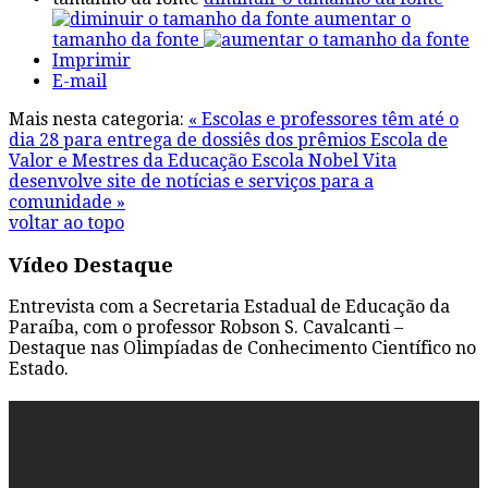
aumentar o
tamanho da fonte
Imprimir
E-mail
Mais nesta categoria:
« Escolas e professores têm até o
dia 28 para entrega de dossiês dos prêmios Escola de
Valor e Mestres da Educação
Escola Nobel Vita
desenvolve site de notícias e serviços para a
comunidade »
voltar ao topo
Vídeo Destaque
Entrevista com a Secretaria Estadual de Educação da
Paraíba, com o professor Robson S. Cavalcanti –
Destaque nas Olimpíadas de Conhecimento Científico no
Estado.