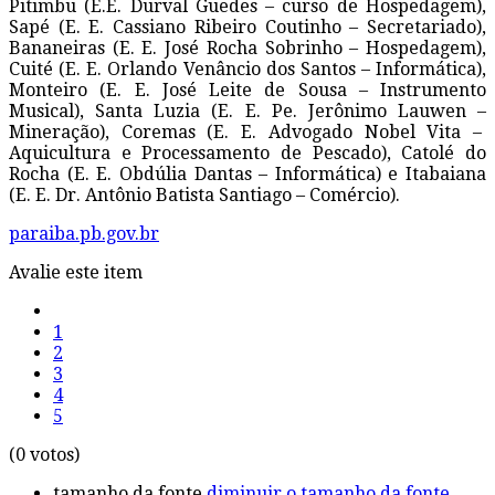
Pitimbu (E.E. Durval Guedes – curso de Hospedagem),
Sapé (E. E. Cassiano Ribeiro Coutinho – Secretariado),
Bananeiras (E. E. José Rocha Sobrinho – Hospedagem),
Cuité (E. E. Orlando Venâncio dos Santos – Informática),
Monteiro (E. E. José Leite de Sousa – Instrumento
Musical), Santa Luzia (E. E. Pe. Jerônimo Lauwen –
Mineração), Coremas (E. E. Advogado Nobel Vita –
Aquicultura e Processamento de Pescado), Catolé do
Rocha (E. E. Obdúlia Dantas – Informática) e Itabaiana
(E. E. Dr. Antônio Batista Santiago – Comércio).
paraiba.pb.gov.br
Avalie este item
1
2
3
4
5
(0 votos)
tamanho da fonte
diminuir o tamanho da fonte